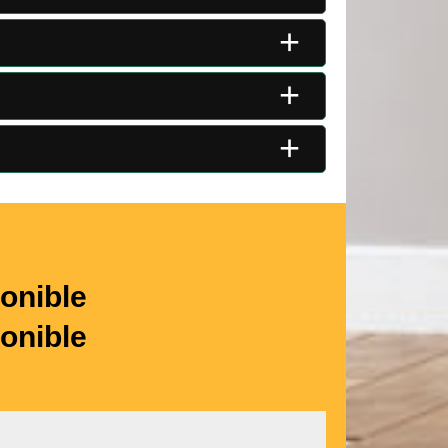
+
+
+
onible
onible